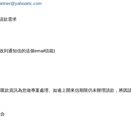
partner@yahooinc.com
款請款需求
您收到通知信的這個email信箱)
及匯款資訊為您做專案處理。如逾上開來信期限仍未辦理請款，將因
配合