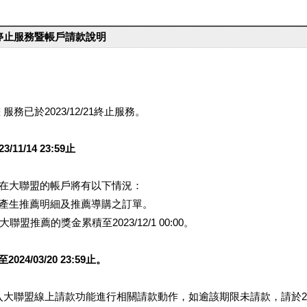
台停止服務暨帳戶請款說明
服務已於2023/12/21終止服務。
1/14 23:59止
提醒您在大聯盟的帳戶將有以下情況：
會產生推薦明細及推薦導購之訂單。
盟推薦的獎金累積至2023/12/1 00:00。
/03/20 23:59止。
行登入大聯盟線上請款功能進行相關請款動作，如逾該期限未請款，請於202