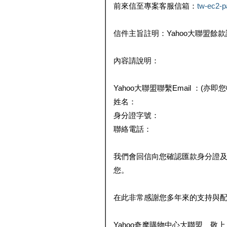
前來信至專案客服信箱：
tw-ec2-
信件主旨註明：Yahoo大聯盟餘
內容請說明：
Yahoo大聯盟聯繫Email ：(亦即
姓名：
身分證字號：
聯絡電話：
我們會回信向您確認匯款身分證
您。
在此非常感謝您多年來的支持與
Yahoo奇摩購物中心大聯盟 敬上