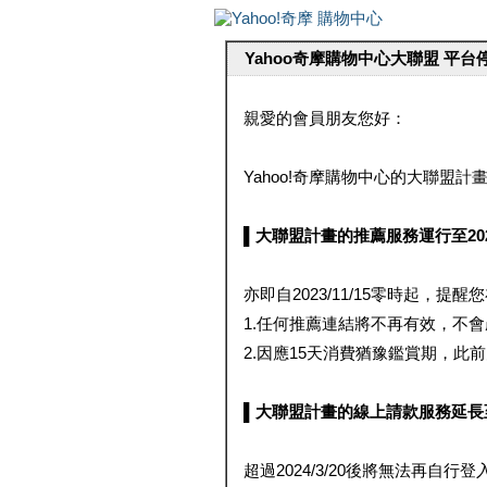
Yahoo奇摩購物中心大聯盟 平
親愛的會員朋友您好：
Yahoo!奇摩購物中心的大聯盟計畫 
▌大聯盟計畫的推薦服務運行至2023/1
亦即自2023/11/15零時起，
1.任何推薦連結將不再有效，不
2.因應15天消費猶豫鑑賞期，此前大聯
▌大聯盟計畫的線上請款服務延長至2024
超過2024/3/20後將無法再自