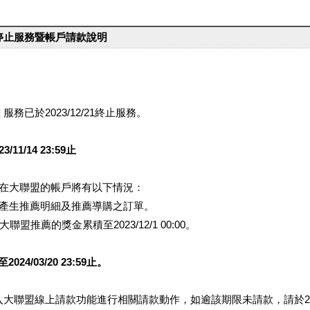
台停止服務暨帳戶請款說明
服務已於2023/12/21終止服務。
1/14 23:59止
提醒您在大聯盟的帳戶將有以下情況：
會產生推薦明細及推薦導購之訂單。
盟推薦的獎金累積至2023/12/1 00:00。
/03/20 23:59止。
行登入大聯盟線上請款功能進行相關請款動作，如逾該期限未請款，請於202