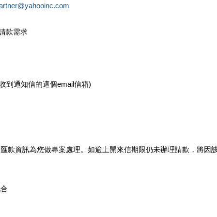
partner@yahooinc.com
款請款需求
您收到通知信的這個email信箱)
及匯款資訊為您做專案處理。如逾上開來信期限仍未辦理請款，將因
配合