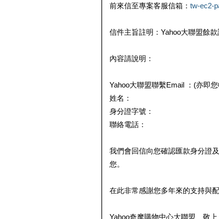
前來信至專案客服信箱：
tw-ec2-
信件主旨註明：Yahoo大聯盟餘
內容請說明：
Yahoo大聯盟聯繫Email ：(亦即
姓名：
身分證字號：
聯絡電話：
我們會回信向您確認匯款身分證
您。
在此非常感謝您多年來的支持與
Yahoo奇摩購物中心大聯盟 敬上