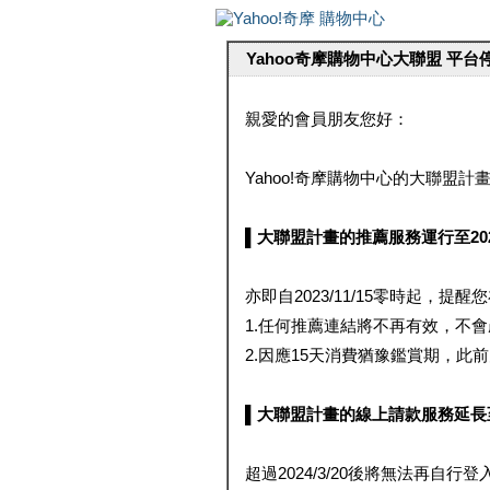
Yahoo奇摩購物中心大聯盟 平
親愛的會員朋友您好：
Yahoo!奇摩購物中心的大聯盟計畫 
▌大聯盟計畫的推薦服務運行至2023/1
亦即自2023/11/15零時起，
1.任何推薦連結將不再有效，不
2.因應15天消費猶豫鑑賞期，此前大聯
▌大聯盟計畫的線上請款服務延長至2024
超過2024/3/20後將無法再自