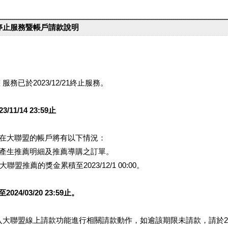
台停止服務暨帳戶請款說明
服務已於2023/12/21終止服務。
1/14 23:59止
提醒您在大聯盟的帳戶將有以下情況：
會產生推薦明細及推薦導購之訂單。
盟推薦的獎金累積至2023/12/1 00:00。
/03/20 23:59止。
行登入大聯盟線上請款功能進行相關請款動作，如逾該期限未請款，請於202