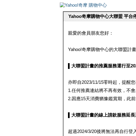
Yahoo奇摩購物中心大聯盟 平
親愛的會員朋友您好：
Yahoo!奇摩購物中心的大聯盟計畫 
▌大聯盟計畫的推薦服務運行至2023/1
亦即自2023/11/15零時起，
1.任何推薦連結將不再有效，不
2.因應15天消費猶豫鑑賞期，此前大聯
▌大聯盟計畫的線上請款服務延長至2024
超過2024/3/20後將無法再自