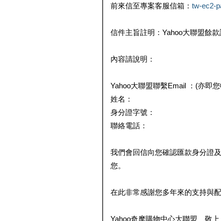
前來信至專案客服信箱：
tw-ec2-
信件主旨註明：Yahoo大聯盟餘
內容請說明：
Yahoo大聯盟聯繫Email ：(亦即
姓名：
身分證字號：
聯絡電話：
我們會回信向您確認匯款身分證
您。
在此非常感謝您多年來的支持與
Yahoo奇摩購物中心大聯盟 敬上