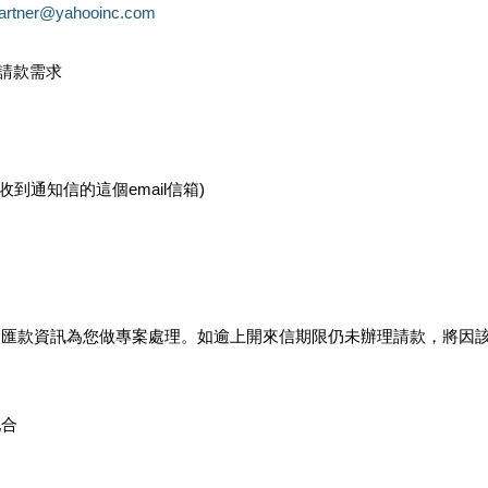
partner@yahooinc.com
款請款需求
您收到通知信的這個email信箱)
及匯款資訊為您做專案處理。如逾上開來信期限仍未辦理請款，將因
配合