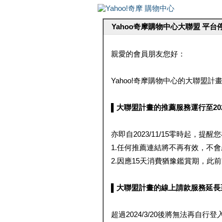
Yahoo奇摩購物中心大聯盟 平
親愛的會員朋友您好：
Yahoo!奇摩購物中心的大聯盟計畫 
▌大聯盟計畫的推薦服務運行至2023/1
亦即自2023/11/15零時起，
1.任何推薦連結將不再有效，不
2.因應15天消費猶豫鑑賞期，此前大聯
▌大聯盟計畫的線上請款服務延長至2024
超過2024/3/20後將無法再自