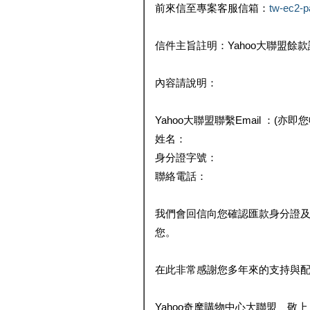
前來信至專案客服信箱：
tw-ec2-
信件主旨註明：Yahoo大聯盟餘
內容請說明：
Yahoo大聯盟聯繫Email ：(亦即
姓名：
身分證字號：
聯絡電話：
我們會回信向您確認匯款身分證
您。
在此非常感謝您多年來的支持與
Yahoo奇摩購物中心大聯盟 敬上