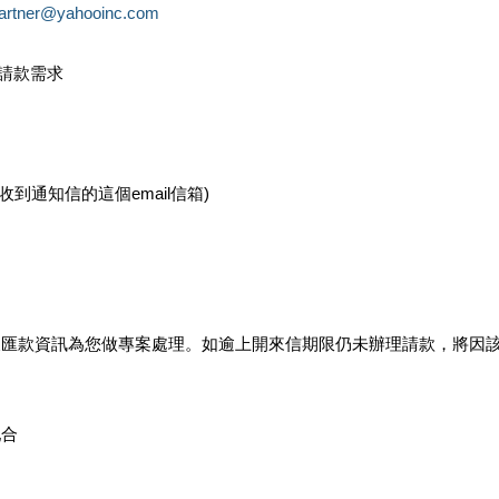
partner@yahooinc.com
款請款需求
您收到通知信的這個email信箱)
及匯款資訊為您做專案處理。如逾上開來信期限仍未辦理請款，將因
配合