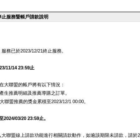
台停止服務暨帳戶請款說明
服務已於2023/12/21終止服務。
1/14 23:59止
提醒您在大聯盟的帳戶將有以下情況：
會產生推薦明細及推薦導購之訂單。
盟推薦的獎金累積至2023/12/1 00:00。
/03/20 23:59止。
行登入大聯盟線上請款功能進行相關請款動作，如逾該期限未請款，請於202