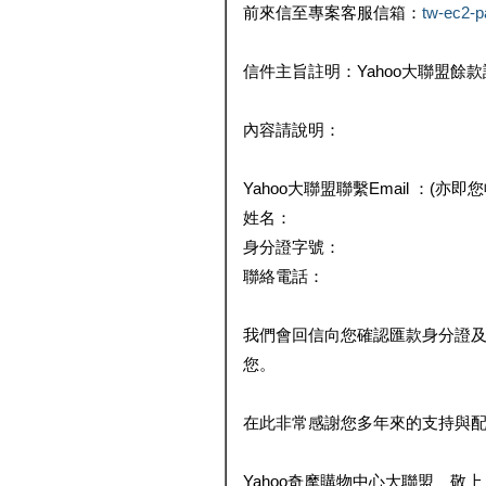
前來信至專案客服信箱：
tw-ec2-
信件主旨註明：Yahoo大聯盟餘
內容請說明：
Yahoo大聯盟聯繫Email ：(亦即
姓名：
身分證字號：
聯絡電話：
我們會回信向您確認匯款身分證
您。
在此非常感謝您多年來的支持與
Yahoo奇摩購物中心大聯盟 敬上