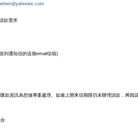
partner@yahooinc.com
款請款需求
您收到通知信的這個email信箱)
及匯款資訊為您做專案處理。如逾上開來信期限仍未辦理請款，將因
配合