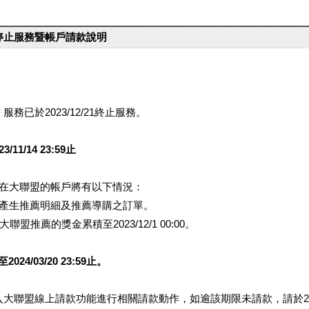
台停止服務暨帳戶請款說明
服務已於2023/12/21終止服務。
1/14 23:59止
提醒您在大聯盟的帳戶將有以下情況：
會產生推薦明細及推薦導購之訂單。
盟推薦的獎金累積至2023/12/1 00:00。
/03/20 23:59止。
行登入大聯盟線上請款功能進行相關請款動作，如逾該期限未請款，請於202