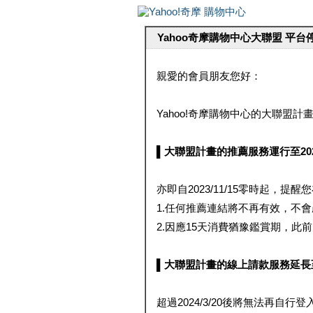
Yahoo奇摩購物中心大聯盟 平
親愛的會員朋友您好：
Yahoo!奇摩購物中心的大聯盟計畫 
▌大聯盟計畫的推薦服務運行至2023/1
亦即自2023/11/15零時起，
1.任何推薦連結將不再有效，不
2.因應15天消費猶豫鑑賞期，此前大聯
▌大聯盟計畫的線上請款服務延長至2024
超過2024/3/20後將無法再自