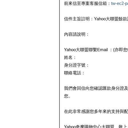
前來信至專案客服信箱：
tw-ec2-
信件主旨註明：Yahoo大聯盟餘
內容請說明：
Yahoo大聯盟聯繫Email ：(亦即
姓名：
身分證字號：
聯絡電話：
我們會回信向您確認匯款身分證
您。
在此非常感謝您多年來的支持與
Yahoo奇摩購物中心大聯盟 敬上