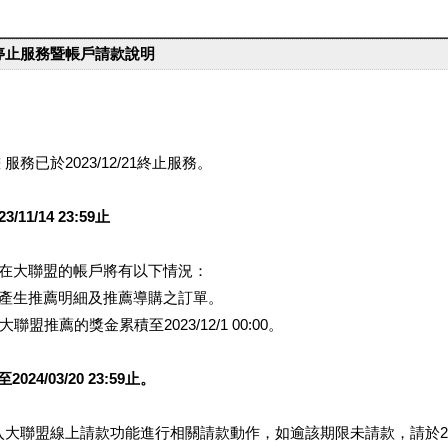
台停止服務暨帳戶請款說明
服務已於2023/12/21終止服務。
1/14 23:59止
提醒您在大聯盟的帳戶將有以下情況：
會產生推薦明細及推薦導購之訂單。
盟推薦的獎金累積至2023/12/1 00:00。
/03/20 23:59止。
行登入大聯盟線上請款功能進行相關請款動作，如逾該期限未請款，請於202