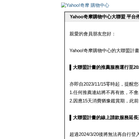
Yahoo奇摩購物中心大聯盟 平
親愛的會員朋友您好：
Yahoo!奇摩購物中心的大聯盟計畫 
▌大聯盟計畫的推薦服務運行至2023/1
亦即自2023/11/15零時起，
1.任何推薦連結將不再有效，不
2.因應15天消費猶豫鑑賞期，此前大聯
▌大聯盟計畫的線上請款服務延長至2024
超過2024/3/20後將無法再自