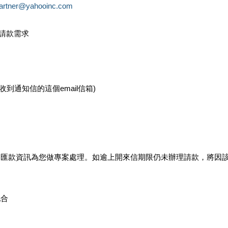
partner@yahooinc.com
款請款需求
您收到通知信的這個email信箱)
及匯款資訊為您做專案處理。如逾上開來信期限仍未辦理請款，將因
配合