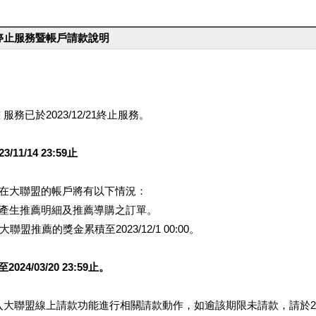
台停止服務暨帳戶請款說明
服務已於2023/12/21終止服務。
1/14 23:59止
提醒您在大聯盟的帳戶將有以下情況：
會產生推薦明細及推薦導購之訂單。
盟推薦的獎金累積至2023/12/1 00:00。
/03/20 23:59止。
行登入大聯盟線上請款功能進行相關請款動作，如逾該期限未請款，請於202