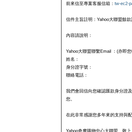
前來信至專案客服信箱：
tw-ec2-
信件主旨註明：Yahoo大聯盟餘
內容請說明：
Yahoo大聯盟聯繫Email ：(亦即
姓名：
身分證字號：
聯絡電話：
我們會回信向您確認匯款身分證
您。
在此非常感謝您多年來的支持與
Yahoo奇摩購物中心大聯盟 敬上