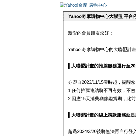
Yahoo奇摩購物中心大聯盟 平
親愛的會員朋友您好：
Yahoo!奇摩購物中心的大聯盟計畫 
▌大聯盟計畫的推薦服務運行至2023/1
亦即自2023/11/15零時起，
1.任何推薦連結將不再有效，不
2.因應15天消費猶豫鑑賞期，此前大聯
▌大聯盟計畫的線上請款服務延長至2024
超過2024/3/20後將無法再自