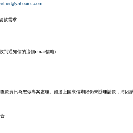
partner@yahooinc.com
款請款需求
您收到通知信的這個email信箱)
及匯款資訊為您做專案處理。如逾上開來信期限仍未辦理請款，將因
配合