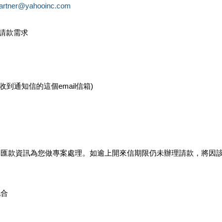
partner@yahooinc.com
款請款需求
您收到通知信的這個email信箱)
及匯款資訊為您做專案處理。如逾上開來信期限仍未辦理請款，將因
配合