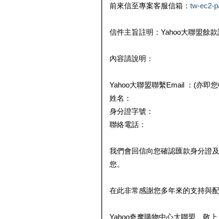
前來信至專案客服信箱：
tw-ec2-
信件主旨註明：Yahoo大聯盟餘
內容請說明：
Yahoo大聯盟聯繫Email ：(亦即
姓名：
身分證字號：
聯絡電話：
我們會回信向您確認匯款身分證
您。
在此非常感謝您多年來的支持與
Yahoo奇摩購物中心大聯盟 敬上