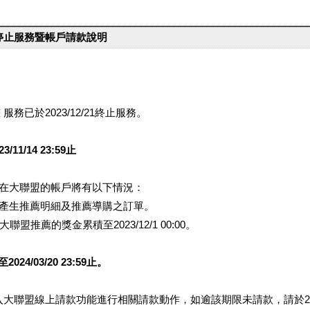
台停止服務暨帳戶請款說明
服務已於2023/12/21終止服務。
1/14 23:59止
提醒您在大聯盟的帳戶將有以下情況：
會產生推薦明細及推薦導購之訂單。
盟推薦的獎金累積至2023/12/1 00:00。
/03/20 23:59止。
行登入大聯盟線上請款功能進行相關請款動作，如逾該期限未請款，請於202