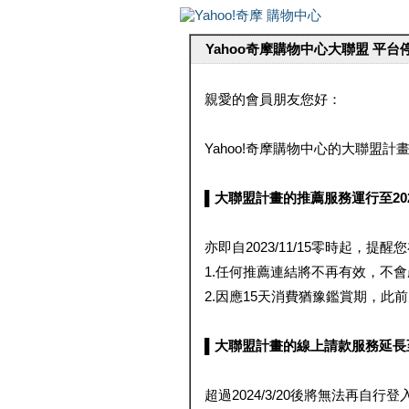
Yahoo奇摩購物中心大聯盟 平
親愛的會員朋友您好：
Yahoo!奇摩購物中心的大聯盟計畫 
▌大聯盟計畫的推薦服務運行至2023/1
亦即自2023/11/15零時起，
1.任何推薦連結將不再有效，不
2.因應15天消費猶豫鑑賞期，此前大聯
▌大聯盟計畫的線上請款服務延長至2024
超過2024/3/20後將無法再自