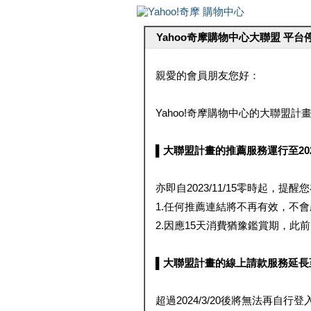
Yahoo奇摩購物中心大聯盟 平
親愛的會員朋友您好：
Yahoo!奇摩購物中心的大聯盟計畫 
▌大聯盟計畫的推薦服務運行至2023/1
亦即自2023/11/15零時起，
1.任何推薦連結將不再有效，不
2.因應15天消費猶豫鑑賞期，此前大聯
▌大聯盟計畫的線上請款服務延長至2024
超過2024/3/20後將無法再自