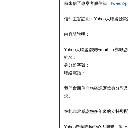
前來信至專案客服信箱：
tw-ec2-
信件主旨註明：Yahoo大聯盟餘
內容請說明：
Yahoo大聯盟聯繫Email ：(亦即
姓名：
身分證字號：
聯絡電話：
我們會回信向您確認匯款身分證
您。
在此非常感謝您多年來的支持與
Yahoo奇摩購物中心大聯盟 敬上