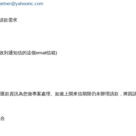
partner@yahooinc.com
款請款需求
您收到通知信的這個email信箱)
及匯款資訊為您做專案處理。如逾上開來信期限仍未辦理請款，將因
配合