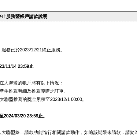
台停止服務暨帳戶請款說明
服務已於2023/12/21終止服務。
1/14 23:59止
提醒您在大聯盟的帳戶將有以下情況：
會產生推薦明細及推薦導購之訂單。
盟推薦的獎金累積至2023/12/1 00:00。
/03/20 23:59止。
行登入大聯盟線上請款功能進行相關請款動作，如逾該期限未請款，請於202