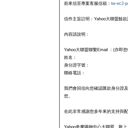
前來信至專案客服信箱：
tw-ec2-
信件主旨註明：Yahoo大聯盟餘
內容請說明：
Yahoo大聯盟聯繫Email ：(亦即
姓名：
身分證字號：
聯絡電話：
我們會回信向您確認匯款身分證
您。
在此非常感謝您多年來的支持與
Yahoo奇摩購物中心大聯盟 敬上