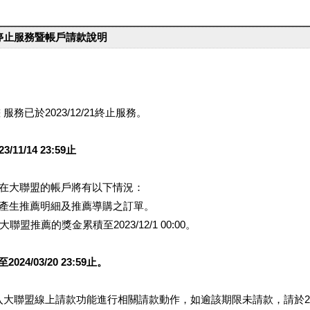
台停止服務暨帳戶請款說明
服務已於2023/12/21終止服務。
1/14 23:59止
提醒您在大聯盟的帳戶將有以下情況：
會產生推薦明細及推薦導購之訂單。
盟推薦的獎金累積至2023/12/1 00:00。
/03/20 23:59止。
行登入大聯盟線上請款功能進行相關請款動作，如逾該期限未請款，請於202