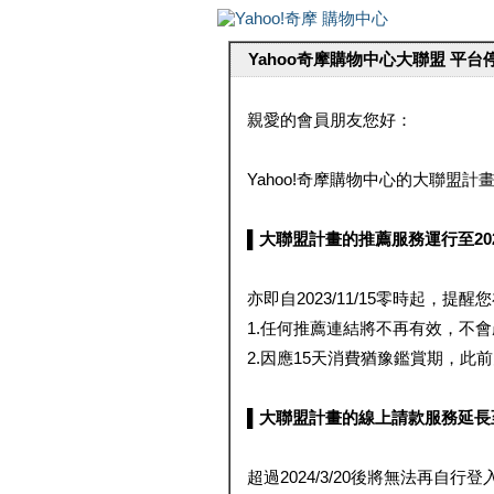
Yahoo奇摩購物中心大聯盟 平
親愛的會員朋友您好：
Yahoo!奇摩購物中心的大聯盟計畫 
▌大聯盟計畫的推薦服務運行至2023/1
亦即自2023/11/15零時起，
1.任何推薦連結將不再有效，不
2.因應15天消費猶豫鑑賞期，此前大聯
▌大聯盟計畫的線上請款服務延長至2024
超過2024/3/20後將無法再自