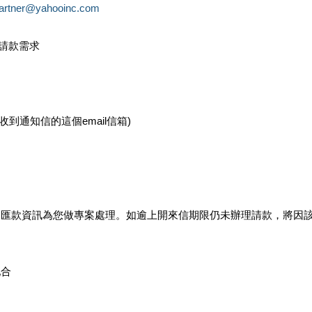
partner@yahooinc.com
款請款需求
您收到通知信的這個email信箱)
及匯款資訊為您做專案處理。如逾上開來信期限仍未辦理請款，將因
配合