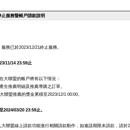
台停止服務暨帳戶請款說明
服務已於2023/12/21終止服務。
1/14 23:59止
提醒您在大聯盟的帳戶將有以下情況：
會產生推薦明細及推薦導購之訂單。
盟推薦的獎金累積至2023/12/1 00:00。
/03/20 23:59止。
行登入大聯盟線上請款功能進行相關請款動作，如逾該期限未請款，請於202