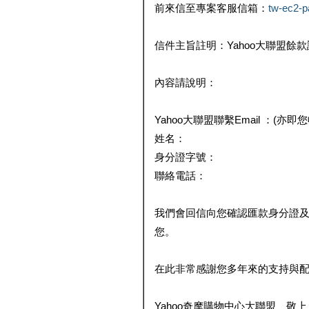
前來信至專案客服信箱：
tw-ec2-
信件主旨註明：Yahoo大聯盟餘
內容請說明：
Yahoo大聯盟聯繫Email ：(亦即
姓名：
身分證字號：
聯絡電話：
我們會回信向您確認匯款身分證
您。
在此非常感謝您多年來的支持與
Yahoo奇摩購物中心大聯盟 敬上