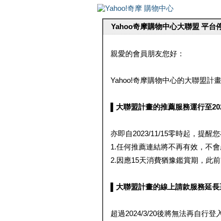
Yahoo奇摩購物中心大聯盟 平
親愛的會員朋友您好：
Yahoo!奇摩購物中心的大聯盟計畫 
▌大聯盟計畫的推薦服務運行至2023/1
亦即自2023/11/15零時起，
1.任何推薦連結將不再有效，不
2.因應15天消費猶豫鑑賞期，此前大聯
▌大聯盟計畫的線上請款服務延長至2024
超過2024/3/20後將無法再自