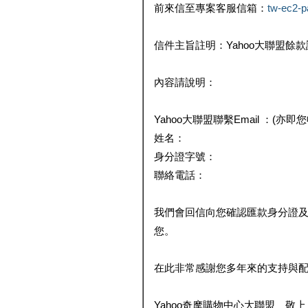
前來信至專案客服信箱：
tw-ec2-
信件主旨註明：Yahoo大聯盟餘
內容請說明：
Yahoo大聯盟聯繫Email ：(亦即
姓名：
身分證字號：
聯絡電話：
我們會回信向您確認匯款身分證
您。
在此非常感謝您多年來的支持與
Yahoo奇摩購物中心大聯盟 敬上