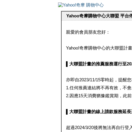
Yahoo奇摩購物中心大聯盟 平
親愛的會員朋友您好：
Yahoo!奇摩購物中心的大聯盟計畫 
▌大聯盟計畫的推薦服務運行至2023/1
亦即自2023/11/15零時起，
1.任何推薦連結將不再有效，不
2.因應15天消費猶豫鑑賞期，此前大聯
▌大聯盟計畫的線上請款服務延長至2024
超過2024/3/20後將無法再自