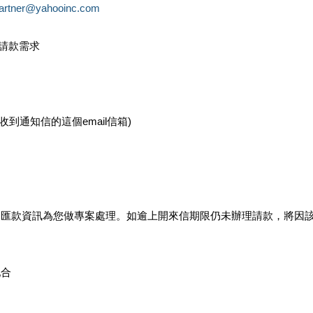
partner@yahooinc.com
款請款需求
您收到通知信的這個email信箱)
及匯款資訊為您做專案處理。如逾上開來信期限仍未辦理請款，將因
配合