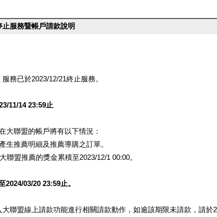
台停止服務暨帳戶請款說明
服務已於2023/12/21終止服務。
1/14 23:59止
提醒您在大聯盟的帳戶將有以下情況：
會產生推薦明細及推薦導購之訂單。
盟推薦的獎金累積至2023/12/1 00:00。
/03/20 23:59止。
行登入大聯盟線上請款功能進行相關請款動作，如逾該期限未請款，請於202