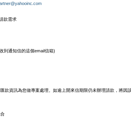
partner@yahooinc.com
款請款需求
您收到通知信的這個email信箱)
及匯款資訊為您做專案處理。如逾上開來信期限仍未辦理請款，將因
配合