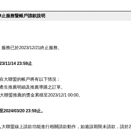
台停止服務暨帳戶請款說明
服務已於2023/12/21終止服務。
1/14 23:59止
提醒您在大聯盟的帳戶將有以下情況：
會產生推薦明細及推薦導購之訂單。
盟推薦的獎金累積至2023/12/1 00:00。
/03/20 23:59止。
行登入大聯盟線上請款功能進行相關請款動作，如逾該期限未請款，請於202