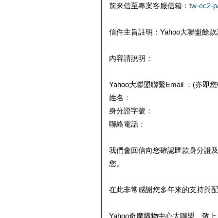
前來信至專案客服信箱：
tw-ec2-
信件主旨註明：Yahoo大聯盟餘
內容請說明：
Yahoo大聯盟聯繫Email ：(亦即
姓名：
身分證字號：
聯絡電話：
我們會回信向您確認匯款身分證
您。
在此非常感謝您多年來的支持與
Yahoo奇摩購物中心大聯盟 敬上