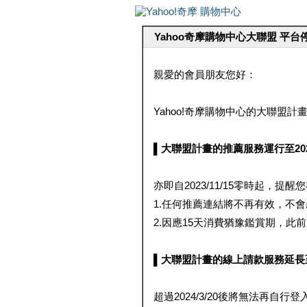
Yahoo奇摩購物中心大聯盟 平
親愛的會員朋友您好：
Yahoo!奇摩購物中心的大聯盟計畫 
▌大聯盟計畫的推薦服務運行至2023/1
亦即自2023/11/15零時起，
1.任何推薦連結將不再有效，不
2.因應15天消費猶豫鑑賞期，此前大聯
▌大聯盟計畫的線上請款服務延長至2024
超過2024/3/20後將無法再自