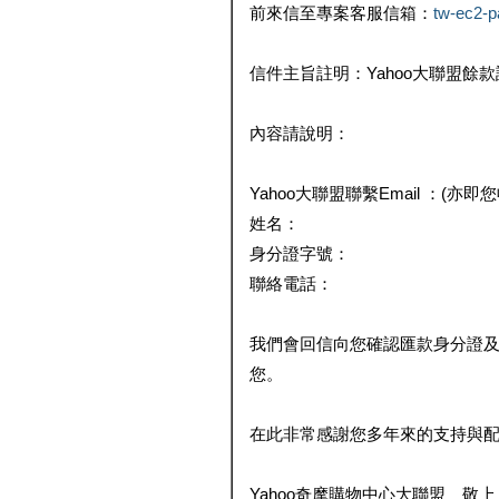
前來信至專案客服信箱：
tw-ec2-
信件主旨註明：Yahoo大聯盟餘
內容請說明：
Yahoo大聯盟聯繫Email ：(亦即
姓名：
身分證字號：
聯絡電話：
我們會回信向您確認匯款身分證
您。
在此非常感謝您多年來的支持與
Yahoo奇摩購物中心大聯盟 敬上