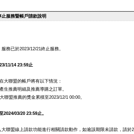
台停止服務暨帳戶請款說明
服務已於2023/12/21終止服務。
1/14 23:59止
提醒您在大聯盟的帳戶將有以下情況：
會產生推薦明細及推薦導購之訂單。
盟推薦的獎金累積至2023/12/1 00:00。
/03/20 23:59止。
行登入大聯盟線上請款功能進行相關請款動作，如逾該期限未請款，請於202