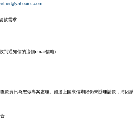
partner@yahooinc.com
款請款需求
您收到通知信的這個email信箱)
及匯款資訊為您做專案處理。如逾上開來信期限仍未辦理請款，將因
配合