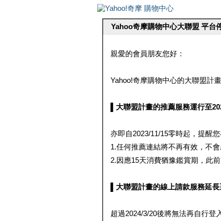
Yahoo奇摩購物中心大聯盟 平
親愛的會員朋友您好：
Yahoo!奇摩購物中心的大聯盟計畫 
▌大聯盟計畫的推薦服務運行至2023/1
亦即自2023/11/15零時起，
1.任何推薦連結將不再有效，不
2.因應15天消費猶豫鑑賞期，此前大聯
▌大聯盟計畫的線上請款服務延長至2024
超過2024/3/20後將無法再自