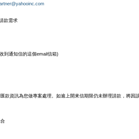
partner@yahooinc.com
款請款需求
您收到通知信的這個email信箱)
及匯款資訊為您做專案處理。如逾上開來信期限仍未辦理請款，將因
配合