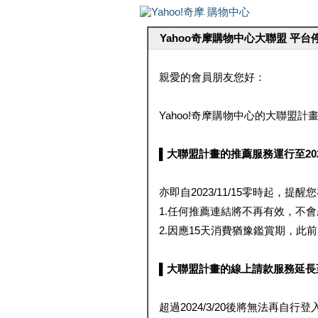
Yahoo奇摩購物中心大聯盟 平
親愛的會員朋友您好：
Yahoo!奇摩購物中心的大聯盟計畫 
▌大聯盟計畫的推薦服務運行至2023/1
亦即自2023/11/15零時起，
1.任何推薦連結將不再有效，不
2.因應15天消費猶豫鑑賞期，此前大聯
▌大聯盟計畫的線上請款服務延長至2024
超過2024/3/20後將無法再自