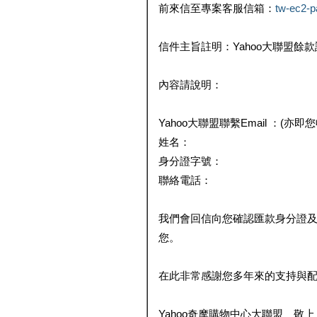
前來信至專案客服信箱：
tw-ec2-
信件主旨註明：Yahoo大聯盟餘
內容請說明：
Yahoo大聯盟聯繫Email ：(亦即
姓名：
身分證字號：
聯絡電話：
我們會回信向您確認匯款身分證
您。
在此非常感謝您多年來的支持與
Yahoo奇摩購物中心大聯盟 敬上