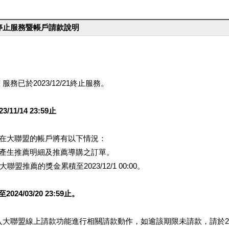
台停止服務暨帳戶請款說明
服務已於2023/12/21終止服務。
1/14 23:59止
提醒您在大聯盟的帳戶將有以下情況：
會產生推薦明細及推薦導購之訂單。
盟推薦的獎金累積至2023/12/1 00:00。
/03/20 23:59止。
行登入大聯盟線上請款功能進行相關請款動作，如逾該期限未請款，請於202