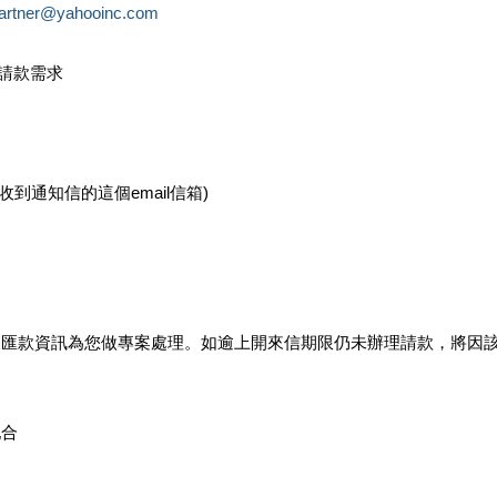
partner@yahooinc.com
款請款需求
您收到通知信的這個email信箱)
及匯款資訊為您做專案處理。如逾上開來信期限仍未辦理請款，將因
配合