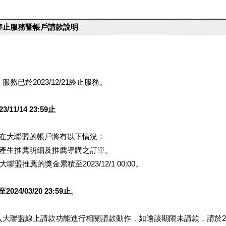
台停止服務暨帳戶請款說明
服務已於2023/12/21終止服務。
1/14 23:59止
提醒您在大聯盟的帳戶將有以下情況：
會產生推薦明細及推薦導購之訂單。
盟推薦的獎金累積至2023/12/1 00:00。
/03/20 23:59止。
行登入大聯盟線上請款功能進行相關請款動作，如逾該期限未請款，請於202