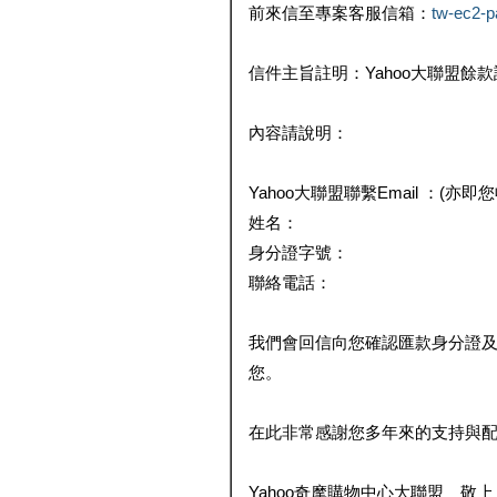
前來信至專案客服信箱：
tw-ec2-
信件主旨註明：Yahoo大聯盟餘
內容請說明：
Yahoo大聯盟聯繫Email ：(亦即
姓名：
身分證字號：
聯絡電話：
我們會回信向您確認匯款身分證
您。
在此非常感謝您多年來的支持與
Yahoo奇摩購物中心大聯盟 敬上