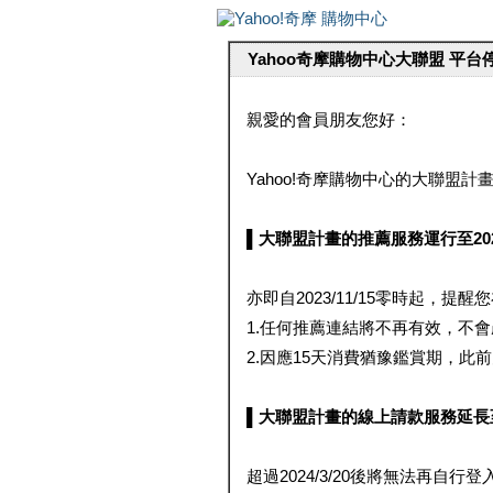
Yahoo奇摩購物中心大聯盟 平
親愛的會員朋友您好：
Yahoo!奇摩購物中心的大聯盟計畫 
▌大聯盟計畫的推薦服務運行至2023/1
亦即自2023/11/15零時起，
1.任何推薦連結將不再有效，不
2.因應15天消費猶豫鑑賞期，此前大聯
▌大聯盟計畫的線上請款服務延長至2024
超過2024/3/20後將無法再自