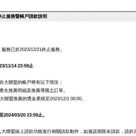
台停止服務暨帳戶請款說明
服務已於2023/12/21終止服務。
1/14 23:59止
提醒您在大聯盟的帳戶將有以下情況：
會產生推薦明細及推薦導購之訂單。
盟推薦的獎金累積至2023/12/1 00:00。
/03/20 23:59止。
行登入大聯盟線上請款功能進行相關請款動作，如逾該期限未請款，請於202