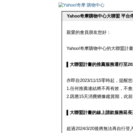
Yahoo奇摩購物中心大聯盟 平
親愛的會員朋友您好：
Yahoo!奇摩購物中心的大聯盟計畫 
▌大聯盟計畫的推薦服務運行至2023/1
亦即自2023/11/15零時起，
1.任何推薦連結將不再有效，不
2.因應15天消費猶豫鑑賞期，此前大聯
▌大聯盟計畫的線上請款服務延長至2024
超過2024/3/20後將無法再自