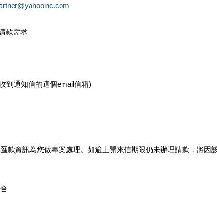
partner@yahooinc.com
款請款需求
您收到通知信的這個email信箱)
及匯款資訊為您做專案處理。如逾上開來信期限仍未辦理請款，將因
配合