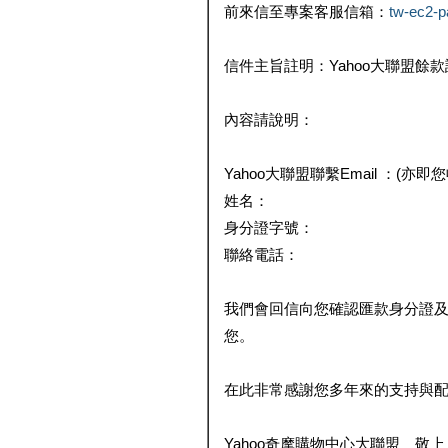
前來信至專案客服信箱：
tw-ec2-
信件主旨註明：Yahoo大聯盟餘
內容請說明：
Yahoo大聯盟聯繫Email ：(亦即
姓名：
身分證字號：
聯絡電話：
我們會回信向您確認匯款身分證
您。
在此非常感謝您多年來的支持與
Yahoo奇摩購物中心大聯盟 敬上