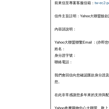
前來信至專案客服信箱：
tw-ec2-
信件主旨註明：Yahoo大聯盟餘
內容請說明：
Yahoo大聯盟聯繫Email ：(亦即
姓名：
身分證字號：
聯絡電話：
我們會回信向您確認匯款身分證
您。
在此非常感謝您多年來的支持與
Yahoo奇摩購物中心大聯盟 敬上