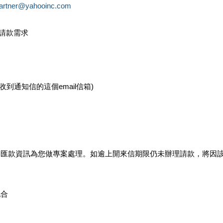
partner@yahooinc.com
款請款需求
您收到通知信的這個email信箱)
及匯款資訊為您做專案處理。如逾上開來信期限仍未辦理請款，將因
配合