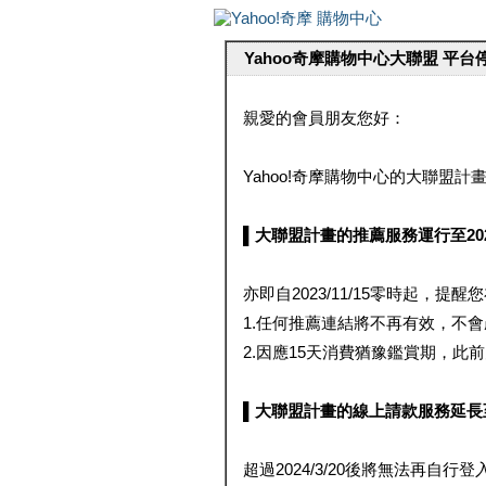
Yahoo奇摩購物中心大聯盟 平
親愛的會員朋友您好：
Yahoo!奇摩購物中心的大聯盟計畫 
▌大聯盟計畫的推薦服務運行至2023/1
亦即自2023/11/15零時起，
1.任何推薦連結將不再有效，不
2.因應15天消費猶豫鑑賞期，此前大聯
▌大聯盟計畫的線上請款服務延長至2024
超過2024/3/20後將無法再自