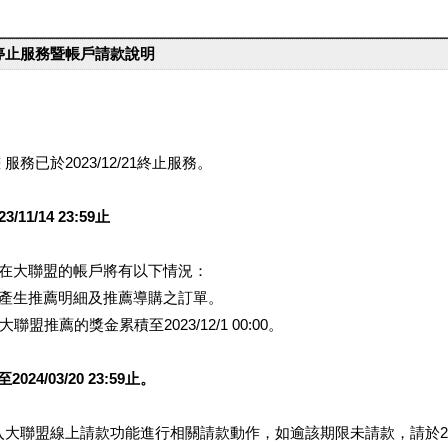
台停止服務暨帳戶請款說明
服務已於2023/12/21終止服務。
1/14 23:59止
提醒您在大聯盟的帳戶將有以下情況：
會產生推薦明細及推薦導購之訂單。
盟推薦的獎金累積至2023/12/1 00:00。
/03/20 23:59止。
行登入大聯盟線上請款功能進行相關請款動作，如逾該期限未請款，請於202