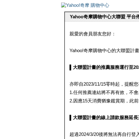
Yahoo奇摩購物中心大聯盟 平
親愛的會員朋友您好：
Yahoo!奇摩購物中心的大聯盟計畫 
▌大聯盟計畫的推薦服務運行至2023/1
亦即自2023/11/15零時起，
1.任何推薦連結將不再有效，不
2.因應15天消費猶豫鑑賞期，此前大聯
▌大聯盟計畫的線上請款服務延長至2024
超過2024/3/20後將無法再自