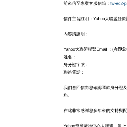
前來信至專案客服信箱：
tw-ec2-
信件主旨註明：Yahoo大聯盟餘
內容請說明：
Yahoo大聯盟聯繫Email ：(亦即
姓名：
身分證字號：
聯絡電話：
我們會回信向您確認匯款身分證
您。
在此非常感謝您多年來的支持與
Yahoo奇摩購物中心大聯盟 敬上