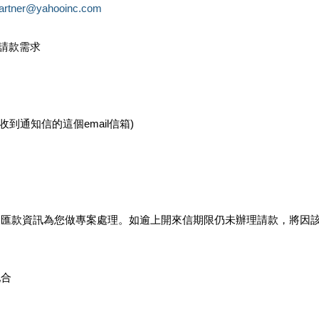
partner@yahooinc.com
款請款需求
您收到通知信的這個email信箱)
及匯款資訊為您做專案處理。如逾上開來信期限仍未辦理請款，將因
配合