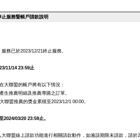
台停止服務暨帳戶請款說明
服務已於2023/12/21終止服務。
1/14 23:59止
提醒您在大聯盟的帳戶將有以下情況：
會產生推薦明細及推薦導購之訂單。
盟推薦的獎金累積至2023/12/1 00:00。
/03/20 23:59止。
行登入大聯盟線上請款功能進行相關請款動作，如逾該期限未請款，請於202