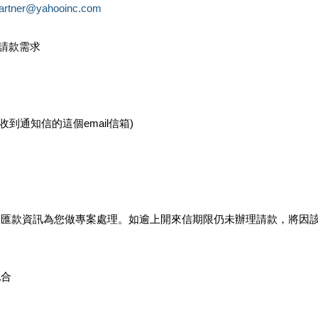
partner@yahooinc.com
款請款需求
您收到通知信的這個email信箱)
及匯款資訊為您做專案處理。如逾上開來信期限仍未辦理請款，將因
配合