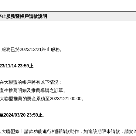
台停止服務暨帳戶請款說明
服務已於2023/12/21終止服務。
1/14 23:59止
提醒您在大聯盟的帳戶將有以下情況：
會產生推薦明細及推薦導購之訂單。
盟推薦的獎金累積至2023/12/1 00:00。
/03/20 23:59止。
行登入大聯盟線上請款功能進行相關請款動作，如逾該期限未請款，請於202