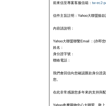
前來信至專案客服信箱：
tw-ec2-
信件主旨註明：Yahoo大聯盟餘
內容請說明：
Yahoo大聯盟聯繫Email ：(亦即
姓名：
身分證字號：
聯絡電話：
我們會回信向您確認匯款身分證
您。
在此非常感謝您多年來的支持與
Yahoo奇摩購物中心大聯盟 敬上