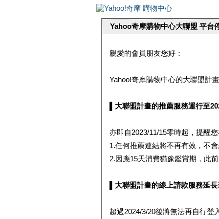
Yahoo奇摩購物中心大聯盟 平
親愛的會員朋友您好：
Yahoo!奇摩購物中心的大聯盟計畫 
▌大聯盟計畫的推薦服務運行至2023/1
亦即自2023/11/15零時起，
1.任何推薦連結將不再有效，不
2.因應15天消費猶豫鑑賞期，此前大聯
▌大聯盟計畫的線上請款服務延長至2024
超過2024/3/20後將無法再自