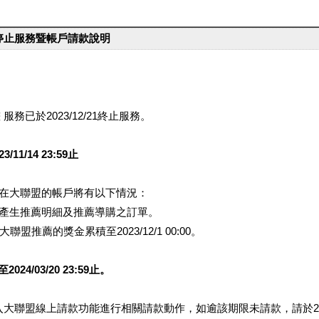
台停止服務暨帳戶請款說明
服務已於2023/12/21終止服務。
1/14 23:59止
提醒您在大聯盟的帳戶將有以下情況：
會產生推薦明細及推薦導購之訂單。
盟推薦的獎金累積至2023/12/1 00:00。
/03/20 23:59止。
行登入大聯盟線上請款功能進行相關請款動作，如逾該期限未請款，請於202