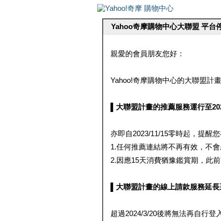
Yahoo奇摩購物中心大聯盟 平
親愛的會員朋友您好：
Yahoo!奇摩購物中心的大聯盟計畫 
▌大聯盟計畫的推薦服務運行至2023/1
亦即自2023/11/15零時起，
1.任何推薦連結將不再有效，不
2.因應15天消費猶豫鑑賞期，此前大聯
▌大聯盟計畫的線上請款服務延長至2024
超過2024/3/20後將無法再自