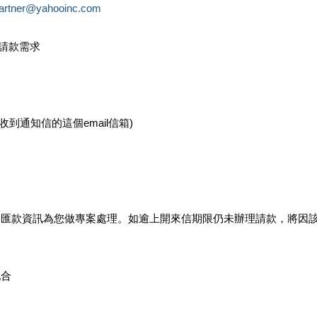
partner@yahooinc.com
款請款需求
您收到通知信的這個email信箱)
及匯款資訊為您做專案處理。如逾上開來信期限仍未辦理請款，將因
配合