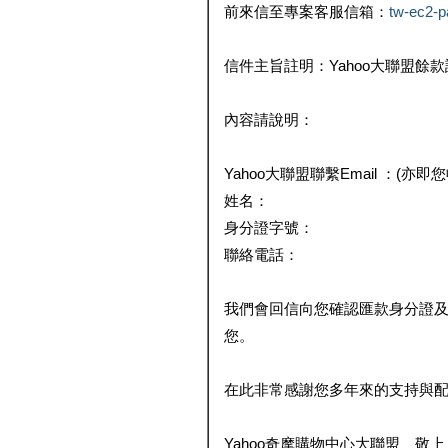
前來信至專案客服信箱：
tw-ec2-
信件主旨註明：Yahoo大聯盟餘
內容請說明：
Yahoo大聯盟聯繫Email ：(亦即
姓名：
身分證字號：
聯絡電話：
我們會回信向您確認匯款身分證
您。
在此非常感謝您多年來的支持與
Yahoo奇摩購物中心大聯盟 敬上