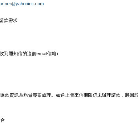
partner@yahooinc.com
款請款需求
您收到通知信的這個email信箱)
及匯款資訊為您做專案處理。如逾上開來信期限仍未辦理請款，將因
配合