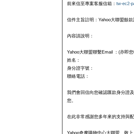
前來信至專案客服信箱：
tw-ec2-
信件主旨註明：Yahoo大聯盟餘
內容請說明：
Yahoo大聯盟聯繫Email ：(亦即
姓名：
身分證字號：
聯絡電話：
我們會回信向您確認匯款身分證
您。
在此非常感謝您多年來的支持與
Yahoo奇摩購物中心大聯盟 敬上