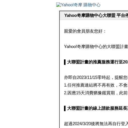
Yahoo奇摩購物中心大聯盟 平
親愛的會員朋友您好：
Yahoo!奇摩購物中心的大聯盟計畫 
▌大聯盟計畫的推薦服務運行至2023/1
亦即自2023/11/15零時起，
1.任何推薦連結將不再有效，不
2.因應15天消費猶豫鑑賞期，此前大聯
▌大聯盟計畫的線上請款服務延長至2024
超過2024/3/20後將無法再自