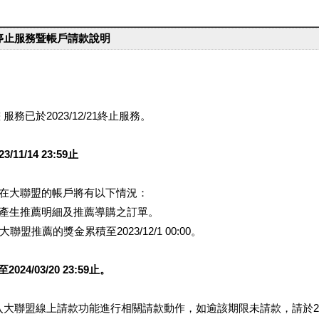
台停止服務暨帳戶請款說明
服務已於2023/12/21終止服務。
1/14 23:59止
提醒您在大聯盟的帳戶將有以下情況：
會產生推薦明細及推薦導購之訂單。
盟推薦的獎金累積至2023/12/1 00:00。
/03/20 23:59止。
行登入大聯盟線上請款功能進行相關請款動作，如逾該期限未請款，請於202