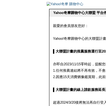
Yahoo奇摩購物中心大聯盟 平
親愛的會員朋友您好：
Yahoo!奇摩購物中心的大聯盟計畫 
▌大聯盟計畫的推薦服務運行至2023/1
亦即自2023/11/15零時起，
1.任何推薦連結將不再有效，不
2.因應15天消費猶豫鑑賞期，此前大聯
▌大聯盟計畫的線上請款服務延長至2024
超過2024/3/20後將無法再自