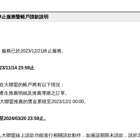
台停止服務暨帳戶請款說明
服務已於2023/12/21終止服務。
1/14 23:59止
提醒您在大聯盟的帳戶將有以下情況：
會產生推薦明細及推薦導購之訂單。
盟推薦的獎金累積至2023/12/1 00:00。
/03/20 23:59止。
行登入大聯盟線上請款功能進行相關請款動作，如逾該期限未請款，請於202