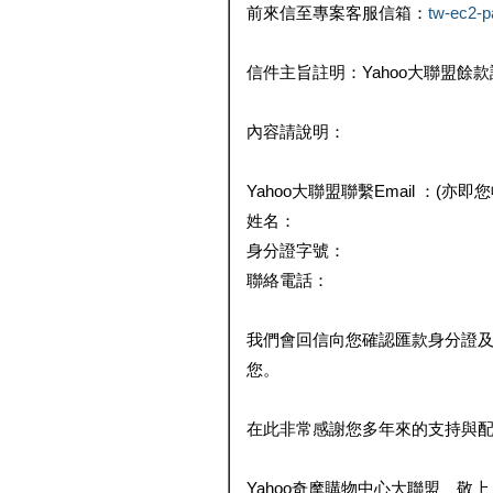
前來信至專案客服信箱：
tw-ec2-
信件主旨註明：Yahoo大聯盟餘
內容請說明：
Yahoo大聯盟聯繫Email ：(亦即
姓名：
身分證字號：
聯絡電話：
我們會回信向您確認匯款身分證
您。
在此非常感謝您多年來的支持與
Yahoo奇摩購物中心大聯盟 敬上