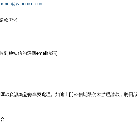
partner@yahooinc.com
款請款需求
您收到通知信的這個email信箱)
及匯款資訊為您做專案處理。如逾上開來信期限仍未辦理請款，將因
配合