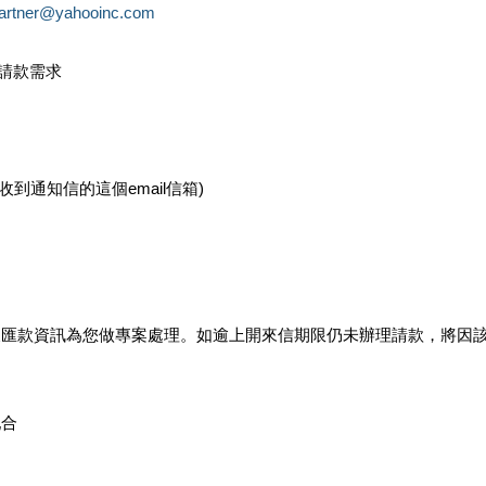
partner@yahooinc.com
款請款需求
您收到通知信的這個email信箱)
及匯款資訊為您做專案處理。如逾上開來信期限仍未辦理請款，將因
配合