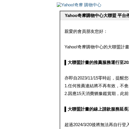
Yahoo奇摩購物中心大聯盟 平
親愛的會員朋友您好：
Yahoo!奇摩購物中心的大聯盟計畫 
▌大聯盟計畫的推薦服務運行至2023/1
亦即自2023/11/15零時起，
1.任何推薦連結將不再有效，不
2.因應15天消費猶豫鑑賞期，此前大聯
▌大聯盟計畫的線上請款服務延長至2024
超過2024/3/20後將無法再自