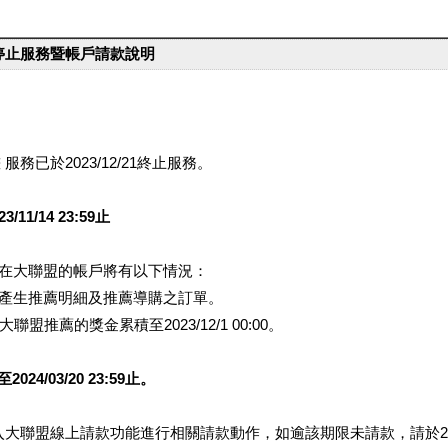
台停止服務暨帳戶請款說明
服務已於2023/12/21終止服務。
1/14 23:59止
提醒您在大聯盟的帳戶將有以下情況：
會產生推薦明細及推薦導購之訂單。
盟推薦的獎金累積至2023/12/1 00:00。
/03/20 23:59止。
行登入大聯盟線上請款功能進行相關請款動作，如逾該期限未請款，請於202