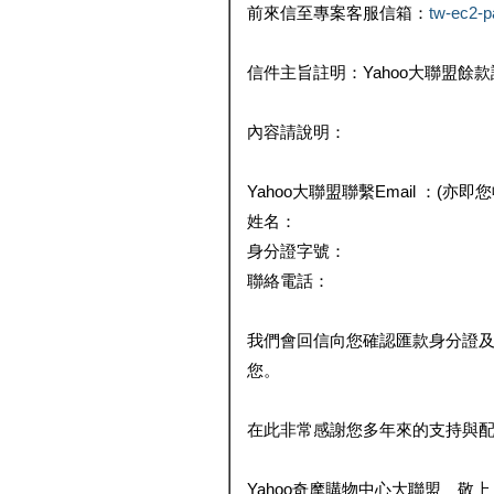
前來信至專案客服信箱：
tw-ec2-
信件主旨註明：Yahoo大聯盟餘
內容請說明：
Yahoo大聯盟聯繫Email ：(亦即
姓名：
身分證字號：
聯絡電話：
我們會回信向您確認匯款身分證
您。
在此非常感謝您多年來的支持與
Yahoo奇摩購物中心大聯盟 敬上