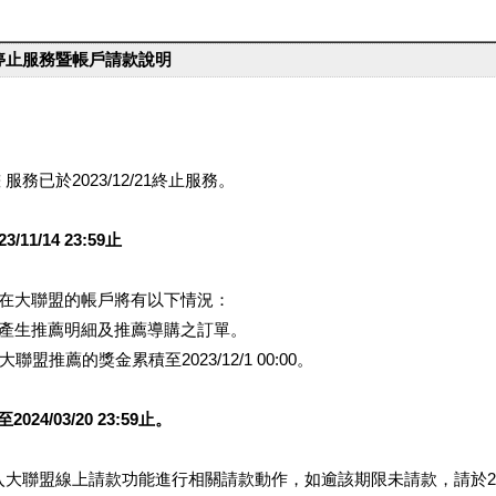
台停止服務暨帳戶請款說明
服務已於2023/12/21終止服務。
1/14 23:59止
提醒您在大聯盟的帳戶將有以下情況：
會產生推薦明細及推薦導購之訂單。
盟推薦的獎金累積至2023/12/1 00:00。
/03/20 23:59止。
行登入大聯盟線上請款功能進行相關請款動作，如逾該期限未請款，請於202