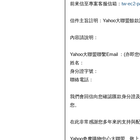
前來信至專案客服信箱：
tw-ec2-
信件主旨註明：Yahoo大聯盟餘
內容請說明：
Yahoo大聯盟聯繫Email ：(亦即
姓名：
身分證字號：
聯絡電話：
我們會回信向您確認匯款身分證
您。
在此非常感謝您多年來的支持與
Yahoo奇摩購物中心大聯盟 敬上