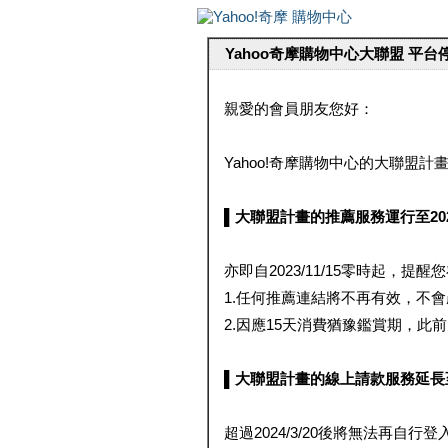
Yahoo奇摩購物中心大聯盟 平
親愛的會員朋友您好：
Yahoo!奇摩購物中心的大聯盟計畫 
▌大聯盟計畫的推薦服務運行至2023/1
亦即自2023/11/15零時起，
1.任何推薦連結將不再有效，不
2.因應15天消費猶豫鑑賞期，此前大聯
▌大聯盟計畫的線上請款服務延長至2024
超過2024/3/20後將無法再自