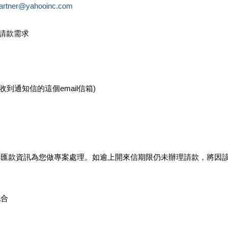
partner@yahooinc.com
款請款需求
您收到通知信的這個email信箱)
及匯款資訊為您做專案處理。如逾上開來信期限仍未辦理請款，將因
配合