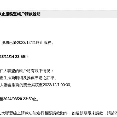
台停止服務暨帳戶請款說明
服務已於2023/12/21終止服務。
1/14 23:59止
提醒您在大聯盟的帳戶將有以下情況：
會產生推薦明細及推薦導購之訂單。
盟推薦的獎金累積至2023/12/1 00:00。
/03/20 23:59止。
行登入大聯盟線上請款功能進行相關請款動作，如逾該期限未請款，請於202