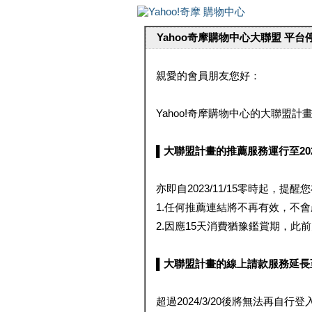
Yahoo奇摩購物中心大聯盟 平
親愛的會員朋友您好：
Yahoo!奇摩購物中心的大聯盟計畫 
▌大聯盟計畫的推薦服務運行至2023/1
亦即自2023/11/15零時起，
1.任何推薦連結將不再有效，不
2.因應15天消費猶豫鑑賞期，此前大聯
▌大聯盟計畫的線上請款服務延長至2024
超過2024/3/20後將無法再自