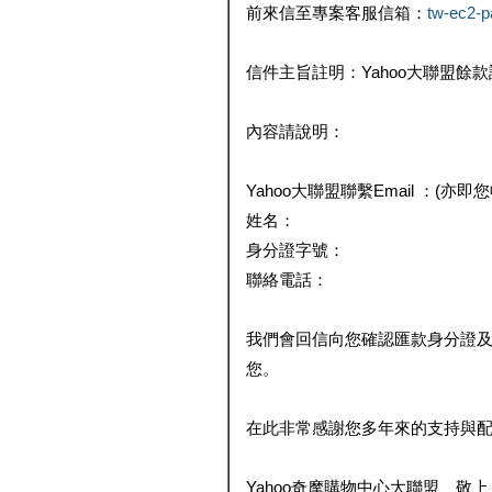
前來信至專案客服信箱：
tw-ec2-
信件主旨註明：Yahoo大聯盟餘
內容請說明：
Yahoo大聯盟聯繫Email ：(亦即
姓名：
身分證字號：
聯絡電話：
我們會回信向您確認匯款身分證
您。
在此非常感謝您多年來的支持與
Yahoo奇摩購物中心大聯盟 敬上