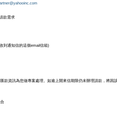
partner@yahooinc.com
款請款需求
您收到通知信的這個email信箱)
及匯款資訊為您做專案處理。如逾上開來信期限仍未辦理請款，將因
配合