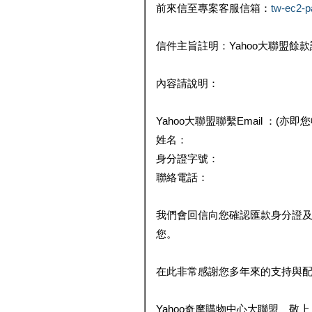
前來信至專案客服信箱：
tw-ec2-
信件主旨註明：Yahoo大聯盟餘
內容請說明：
Yahoo大聯盟聯繫Email ：(亦即
姓名：
身分證字號：
聯絡電話：
我們會回信向您確認匯款身分證
您。
在此非常感謝您多年來的支持與
Yahoo奇摩購物中心大聯盟 敬上