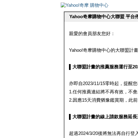
Yahoo奇摩購物中心大聯盟 平
親愛的會員朋友您好：
Yahoo!奇摩購物中心的大聯盟計畫 
▌大聯盟計畫的推薦服務運行至2023/1
亦即自2023/11/15零時起，
1.任何推薦連結將不再有效，不
2.因應15天消費猶豫鑑賞期，此前大聯
▌大聯盟計畫的線上請款服務延長至2024
超過2024/3/20後將無法再自