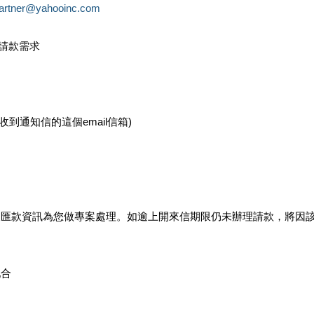
partner@yahooinc.com
款請款需求
您收到通知信的這個email信箱)
及匯款資訊為您做專案處理。如逾上開來信期限仍未辦理請款，將因
配合