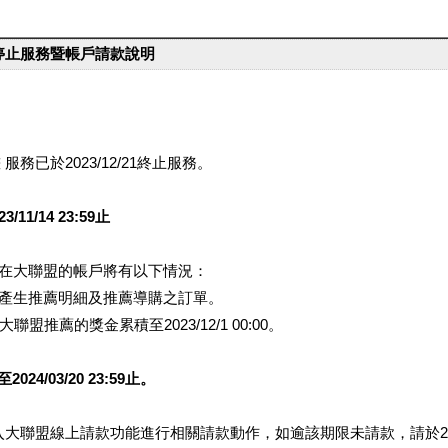
台停止服務暨帳戶請款說明
服務已於2023/12/21終止服務。
1/14 23:59止
提醒您在大聯盟的帳戶將有以下情況：
會產生推薦明細及推薦導購之訂單。
盟推薦的獎金累積至2023/12/1 00:00。
/03/20 23:59止。
行登入大聯盟線上請款功能進行相關請款動作，如逾該期限未請款，請於202