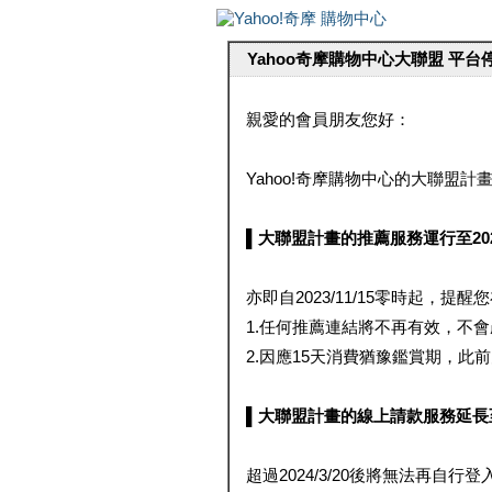
Yahoo奇摩購物中心大聯盟 平
親愛的會員朋友您好：
Yahoo!奇摩購物中心的大聯盟計畫 
▌大聯盟計畫的推薦服務運行至2023/1
亦即自2023/11/15零時起，
1.任何推薦連結將不再有效，不
2.因應15天消費猶豫鑑賞期，此前大聯
▌大聯盟計畫的線上請款服務延長至2024
超過2024/3/20後將無法再自