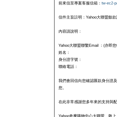
前來信至專案客服信箱：
tw-ec2-
信件主旨註明：Yahoo大聯盟餘
內容請說明：
Yahoo大聯盟聯繫Email ：(亦即
姓名：
身分證字號：
聯絡電話：
我們會回信向您確認匯款身分證
您。
在此非常感謝您多年來的支持與
Yahoo奇摩購物中心大聯盟 敬上