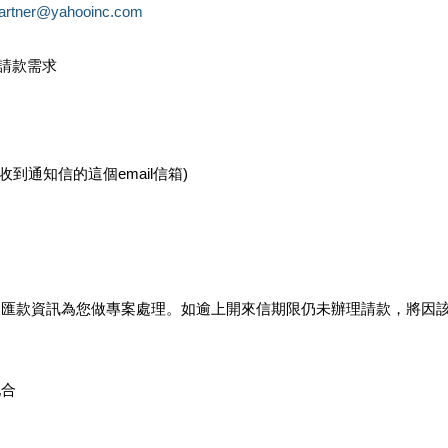
partner@yahooinc.com
款請款需求
您收到通知信的這個email信箱)
及匯款資訊為您做專案處理。如逾上開來信期限仍未辦理請款，將因
配合