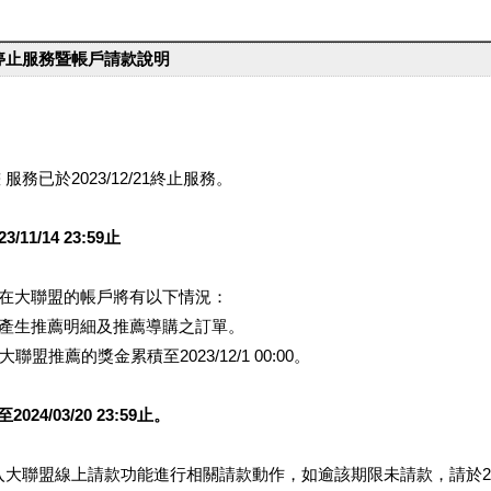
台停止服務暨帳戶請款說明
服務已於2023/12/21終止服務。
1/14 23:59止
提醒您在大聯盟的帳戶將有以下情況：
會產生推薦明細及推薦導購之訂單。
盟推薦的獎金累積至2023/12/1 00:00。
/03/20 23:59止。
行登入大聯盟線上請款功能進行相關請款動作，如逾該期限未請款，請於202