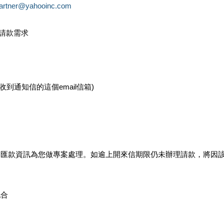
partner@yahooinc.com
款請款需求
您收到通知信的這個email信箱)
及匯款資訊為您做專案處理。如逾上開來信期限仍未辦理請款，將因
配合