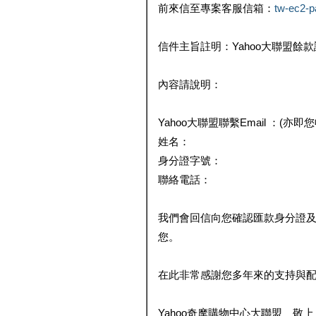
前來信至專案客服信箱：
tw-ec2-
信件主旨註明：Yahoo大聯盟餘
內容請說明：
Yahoo大聯盟聯繫Email ：(亦即
姓名：
身分證字號：
聯絡電話：
我們會回信向您確認匯款身分證
您。
在此非常感謝您多年來的支持與
Yahoo奇摩購物中心大聯盟 敬上