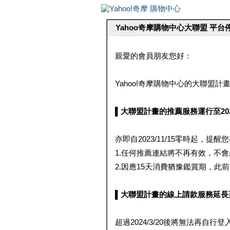
Yahoo奇摩購物中心大聯盟 平
親愛的會員朋友您好：
Yahoo!奇摩購物中心的大聯盟計畫 
▌大聯盟計畫的推薦服務運行至2023/1
亦即自2023/11/15零時起，
1.任何推薦連結將不再有效，不
2.因應15天消費猶豫鑑賞期，此前大聯
▌大聯盟計畫的線上請款服務延長至2024
超過2024/3/20後將無法再自