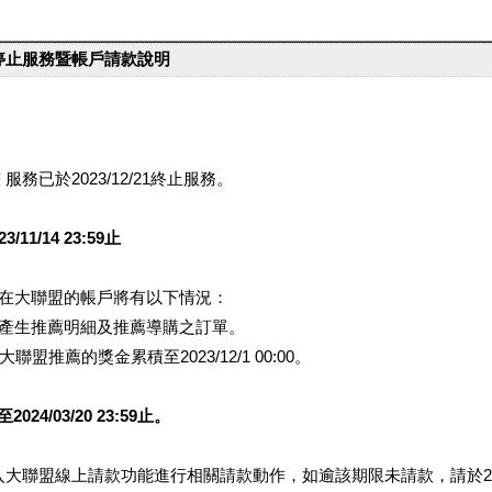
台停止服務暨帳戶請款說明
服務已於2023/12/21終止服務。
1/14 23:59止
提醒您在大聯盟的帳戶將有以下情況：
會產生推薦明細及推薦導購之訂單。
盟推薦的獎金累積至2023/12/1 00:00。
/03/20 23:59止。
行登入大聯盟線上請款功能進行相關請款動作，如逾該期限未請款，請於202